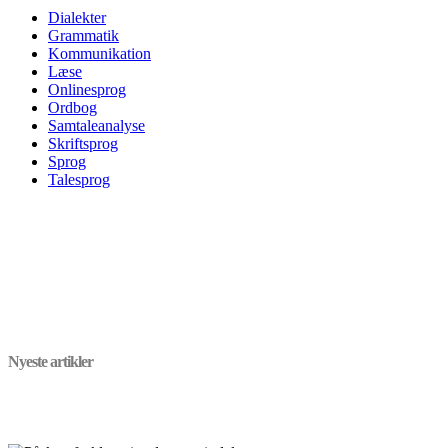
Dialekter
Grammatik
Kommunikation
Læse
Onlinesprog
Ordbog
Samtaleanalyse
Skriftsprog
Sprog
Talesprog
Nyeste artikler