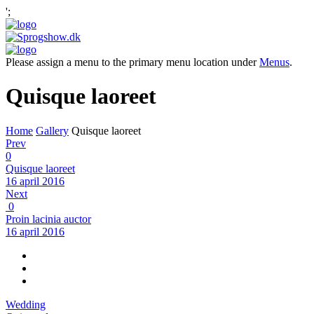
';
Please assign a menu to the primary menu location under
Menus
.
Quisque laoreet
Home
Gallery
Quisque laoreet
Prev
0
Quisque laoreet
16 april 2016
Next
0
Proin lacinia auctor
16 april 2016
Wedding