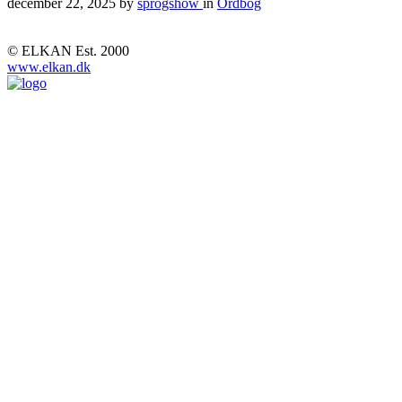
december 22, 2025
by
sprogshow
in
Ordbog
© ELKAN Est. 2000
www.elkan.dk