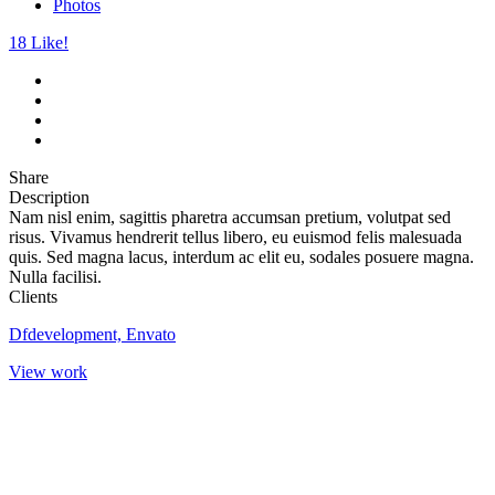
Photos
18
Like!
Share
Description
Nam nisl enim, sagittis pharetra accumsan pretium, volutpat sed
risus. Vivamus hendrerit tellus libero, eu euismod felis malesuada
quis. Sed magna lacus, interdum ac elit eu, sodales posuere magna.
Nulla facilisi.
Clients
Dfdevelopment, Envato
View work