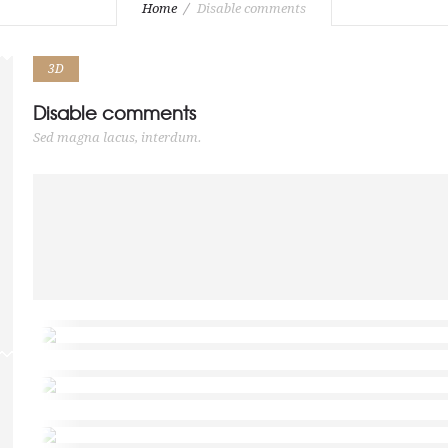
Home
Disable comments
3D
Disable comments
Sed magna lacus, interdum.