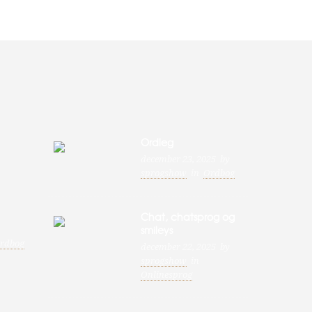
Ordleg
december 23, 2025
by
sprogshow
in
Ordbog
Chat, chatsprog og
smileys
rdbog
december 22, 2025
by
sprogshow
in
Onlinesprog