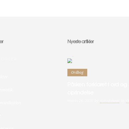
er
Nyeste artikler
0
0
GORIER
Ordbog
ekter
Påsken forklaret i ord og
mmatik
oprindelse
marts 26, 2026
by
sprogshow
in
O
munikation
e
nesprog