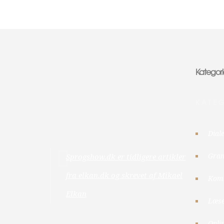
Kategori
KATE
Dial
Gra
Sprogshow.dk er tidligere artikler
fra elkan.dk og skrevet af Mikael
Kom
Elkan
Læs
Onli