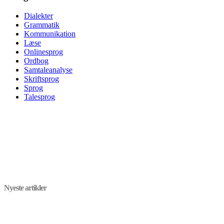
Dialekter
Grammatik
Kommunikation
Læse
Onlinesprog
Ordbog
Samtaleanalyse
Skriftsprog
Sprog
Talesprog
Nyeste artikler