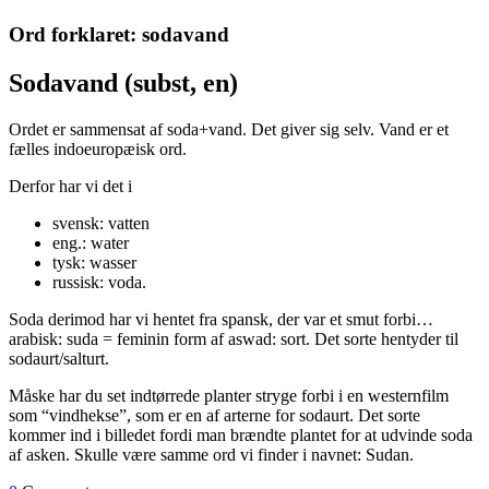
Ord forklaret: sodavand
Sodavand (subst, en)
Ordet er sammensat af soda+vand. Det giver sig selv. Vand er et
fælles indoeuropæisk ord.
Derfor har vi det i
svensk: vatten
eng.: water
tysk: wasser
russisk: voda.
Soda derimod har vi hentet fra spansk, der var et smut forbi…
arabisk: suda = feminin form af aswad: sort. Det sorte hentyder til
sodaurt/salturt.
Måske har du set indtørrede planter stryge forbi i en westernfilm
som “vindhekse”, som er en af arterne for sodaurt. Det sorte
kommer ind i billedet fordi man brændte plantet for at udvinde soda
af asken. Skulle være samme ord vi finder i navnet: Sudan.