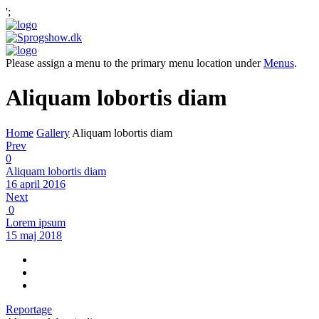
';
Please assign a menu to the primary menu location under
Menus
.
Aliquam lobortis diam
Home
Gallery
Aliquam lobortis diam
Prev
0
Aliquam lobortis diam
16 april 2016
Next
0
Lorem ipsum
15 maj 2018
Reportage