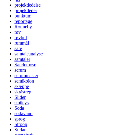
projektledelse
projektleder
punktum
reportage
Ronneby
røv
røvhul
rummål
safe
samtaleanalyse
samtaler
Sandemose
scrum
scrummaster
semikolon
skæppe
skråstreg
Slider
smileys
Soda
sodavand
sprog
Stroop
Sudan