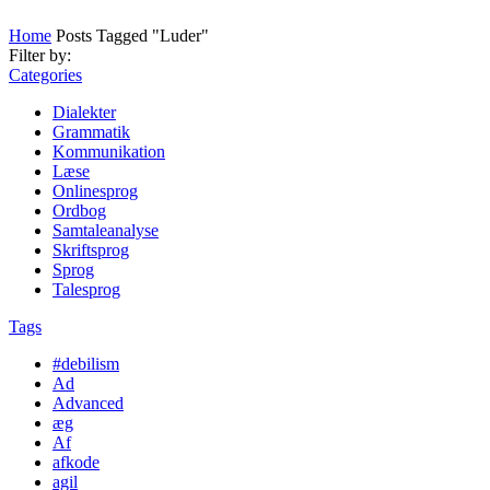
Home
Posts Tagged "Luder"
Filter by:
Categories
Dialekter
Grammatik
Kommunikation
Læse
Onlinesprog
Ordbog
Samtaleanalyse
Skriftsprog
Sprog
Talesprog
Tags
#debilism
Ad
Advanced
æg
Af
afkode
agil