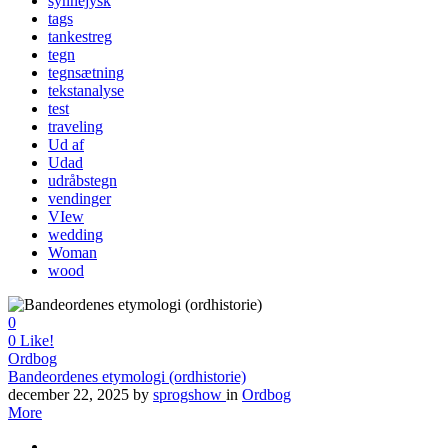
synnejysk
tags
tankestreg
tegn
tegnsætning
tekstanalyse
test
traveling
Ud af
Udad
udråbstegn
vendinger
VIew
wedding
Woman
wood
0
0
Like!
Ordbog
Bandeordenes etymologi (ordhistorie)
december 22, 2025
by
sprogshow
in
Ordbog
More