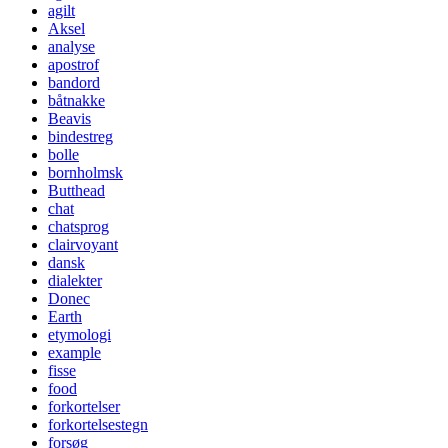
agilt
Aksel
analyse
apostrof
bandord
båtnakke
Beavis
bindestreg
bolle
bornholmsk
Butthead
chat
chatsprog
clairvoyant
dansk
dialekter
Donec
Earth
etymologi
example
fisse
food
forkortelser
forkortelsestegn
forsøg