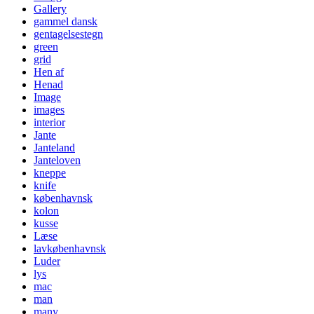
Gallery
gammel dansk
gentagelsestegn
green
grid
Hen af
Henad
Image
images
interior
Jante
Janteland
Janteloven
kneppe
knife
københavnsk
kolon
kusse
Læse
lavkøbenhavnsk
Luder
lys
mac
man
many