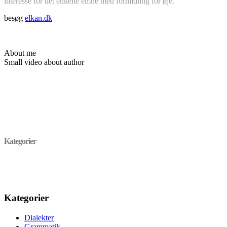
interesse for det enkelte emne med formidling for øje.
besøg
elkan.dk
About me
Small video about author
Kategorier
Kategorier
Dialekter
Grammatik