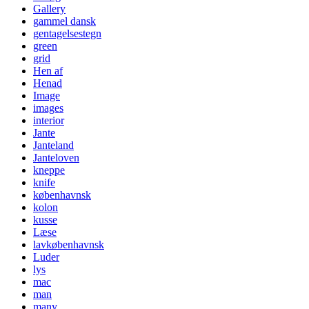
Gallery
gammel dansk
gentagelsestegn
green
grid
Hen af
Henad
Image
images
interior
Jante
Janteland
Janteloven
kneppe
knife
københavnsk
kolon
kusse
Læse
lavkøbenhavnsk
Luder
lys
mac
man
many