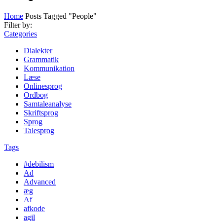
Home
Posts Tagged "People"
Filter by:
Categories
Dialekter
Grammatik
Kommunikation
Læse
Onlinesprog
Ordbog
Samtaleanalyse
Skriftsprog
Sprog
Talesprog
Tags
#debilism
Ad
Advanced
æg
Af
afkode
agil