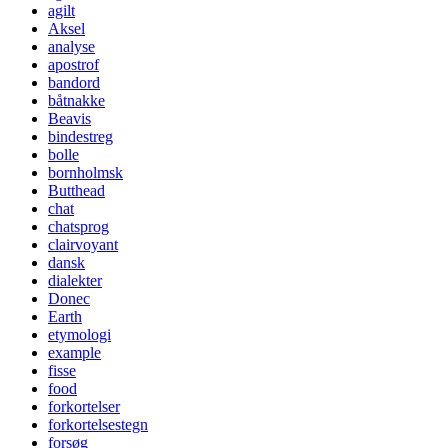
agilt
Aksel
analyse
apostrof
bandord
båtnakke
Beavis
bindestreg
bolle
bornholmsk
Butthead
chat
chatsprog
clairvoyant
dansk
dialekter
Donec
Earth
etymologi
example
fisse
food
forkortelser
forkortelsestegn
forsøg