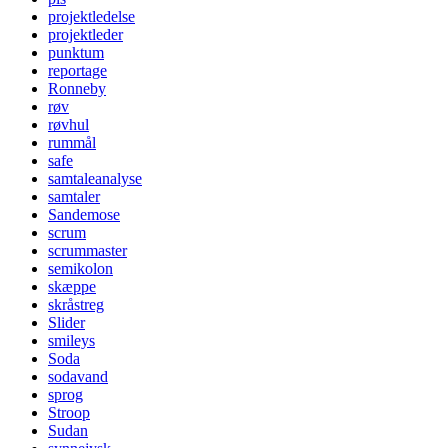
projektledelse
projektleder
punktum
reportage
Ronneby
røv
røvhul
rummål
safe
samtaleanalyse
samtaler
Sandemose
scrum
scrummaster
semikolon
skæppe
skråstreg
Slider
smileys
Soda
sodavand
sprog
Stroop
Sudan