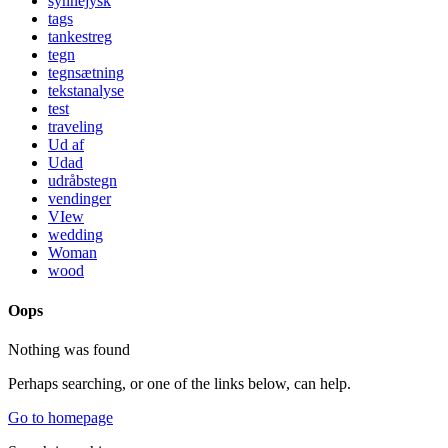
synnejysk
tags
tankestreg
tegn
tegnsætning
tekstanalyse
test
traveling
Ud af
Udad
udråbstegn
vendinger
VIew
wedding
Woman
wood
Oops
Nothing was found
Perhaps searching, or one of the links below, can help.
Go to homepage